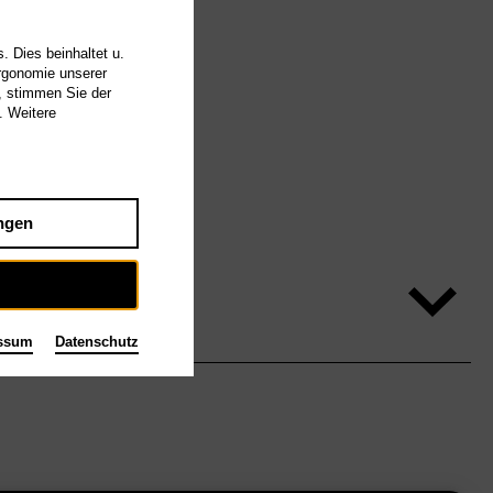
. Dies beinhaltet u.
Ergonomie unserer
, stimmen Sie der
. Weitere
ngen
ssum
Datenschutz