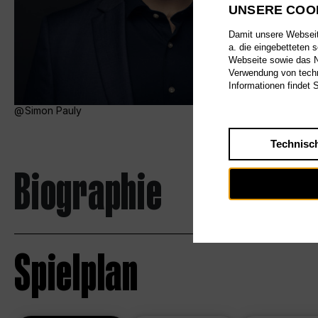
UNSERE COO
Damit unsere Webseite
a. die eingebetteten 
Webseite sowie das Nu
Verwendung von techn
Informationen findet 
Simon Pauly
Technisc
Biographie
Spielplan