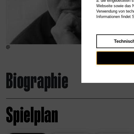
a. die eingebetteten 
Webseite sowie das Nu
Verwendung von techn
Informationen findet 
Technisc
Biographie
Spielplan