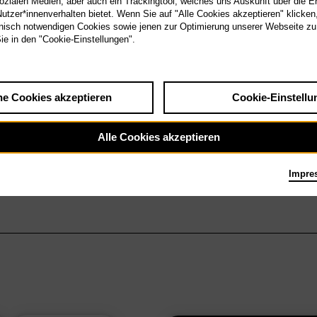
sozialen Medien, aber auch ein Trackingtool, welches uns Auskunft über die 
tzer*innenverhalten bietet. Wenn Sie auf "Alle Cookies akzeptieren" klicken
isch notwendigen Cookies sowie jenen zur Optimierung unserer Webseite zu
Sie in den "Cookie-Einstellungen".
he Cookies akzeptieren
Cookie-Einstellu
Alle Cookies akzeptieren
Impre