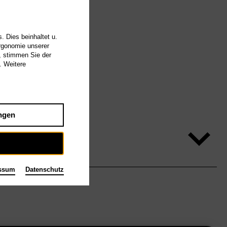
. Dies beinhaltet u.
Ergonomie unserer
, stimmen Sie der
. Weitere
ngen
ssum
Datenschutz