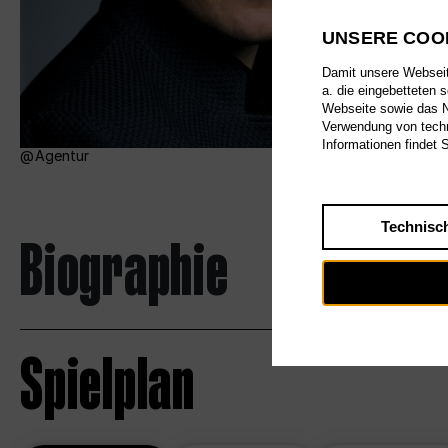
UNSERE COO
Damit unsere Webseite
a. die eingebetteten 
Webseite sowie das Nu
Verwendung von techn
Informationen findet 
Agentur
Technisc
Biographie
Spielplan