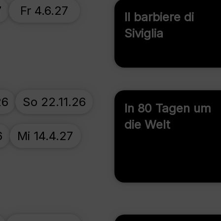
7
Fr 4.6.27
Il barbiere di
Siviglia
26
So 22.11.26
In 80 Tagen um
die Welt
6
Mi 14.4.27