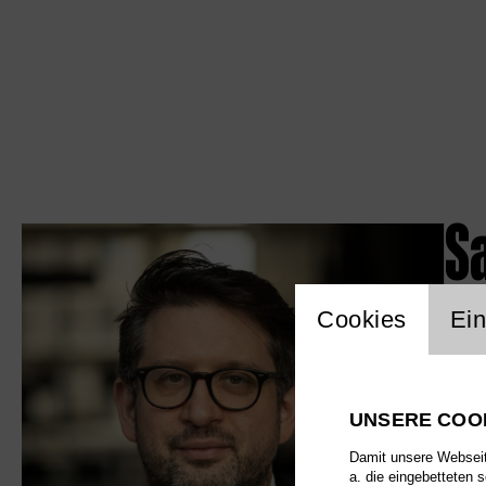
S
Einstellu
Cookies
Ein
UNSERE COO
Damit unsere Webseite
a. die eingebetteten 