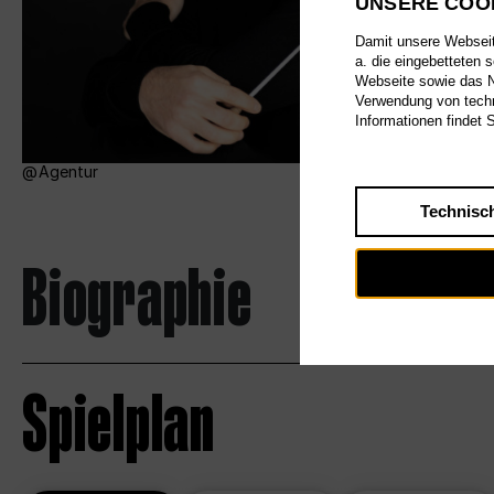
UNSERE COO
Damit unsere Webseite
a. die eingebetteten 
Webseite sowie das Nu
Verwendung von techn
Informationen findet 
Agentur
Technisc
Biographie
Spielplan