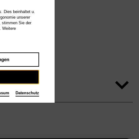
. Dies beinhaltet u.
Ergonomie unserer
, stimmen Sie der
. Weitere
ngen
ssum
Datenschutz