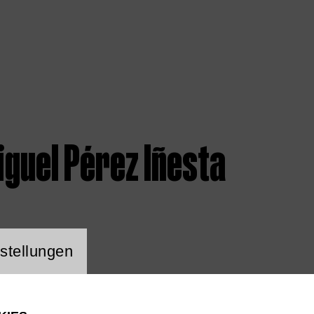
guel Pérez Iñesta
ng Website Cookie
stellungen