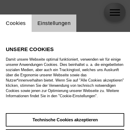
Einstellung Website Cookie
Cookies
Einstellungen
Jennifer Walshe
UNSERE COOKIES
Biographie
Damit unsere Webseite optimal funktioniert, verwenden wir für einige
unserer Anwendungen Cookies. Dies beinhaltet u. a. die eingebetteten
Spielplan
sozialen Medien, aber auch ein Trackingtool, welches uns Auskunft
über die Ergonomie unserer Webseite sowie das
Nutzer*innenverhalten bietet. Wenn Sie auf "Alle Cookies akzeptieren"
klicken, stimmen Sie der Verwendung von technisch notwendigen
Mi 14.10.26
Cookies sowie jenen zur Optimierung unserer Webseite zu. Weitere
The Alonetimes
Informationen findet Sie in den "Cookie-Einstellungen".
Mi 14.10.26
,
20:00
Preise ab € 35,00
Do 15.10.26
Tischlerei
Technische Cookies akzeptieren
Fr 16.10.26