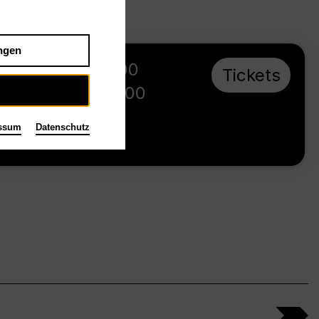
ngen
Sa 13.2.27
,
18:00
Tickets
Preise ab € 60,00
Tischlerei
ssum
Datenschutz