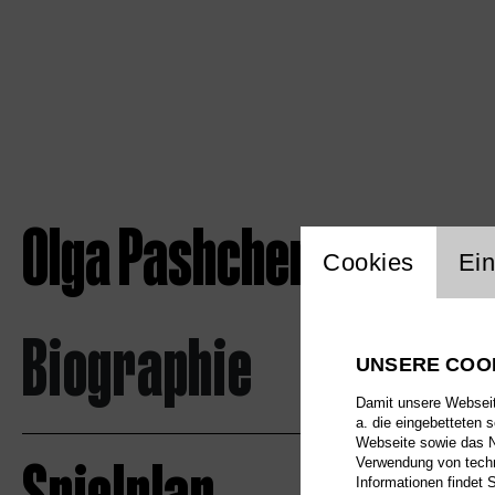
Olga Pashchenko
Einstellu
Cookies
Ein
Biographie
UNSERE COO
Damit unsere Webseite
a. die eingebetteten 
Webseite sowie das Nu
Verwendung von techn
Informationen findet 