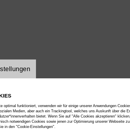
ng Website Cookie
stellungen
KIES
 optimal funktioniert, verwenden wir für einige unserer Anwendungen Cookies
sozialen Medien, aber auch ein Trackingtool, welches uns Auskunft über die 
tzer*innenverhalten bietet. Wenn Sie auf "Alle Cookies akzeptieren" klicken
isch notwendigen Cookies sowie jenen zur Optimierung unserer Webseite zu
Sie in den "Cookie-Einstellungen".