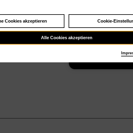
he Cookies akzeptieren
Cookie-Einstellu
So 14.2.27
Nachtmusiken II:
Atemlinie – Eine
Alle Cookies akzeptieren
Annäherung an
Impre
Käthe Kollwitz