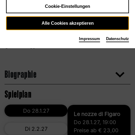
Cookie-Einstellungen
Alle Cookies akzeptieren
Impressum
Datenschutz
Marco Borggreve
Biographie
Spielplan
Do 28.1.27
Le nozze di Figaro
Do 28.1.27
,
19:00
Di 2.2.27
Preise ab € 23,00