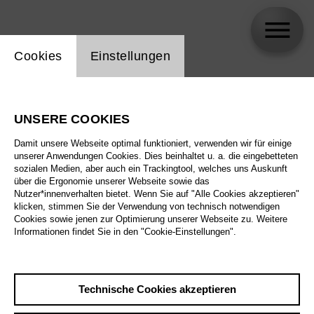
Einstellung Website Cookie
Cookies
Einstellungen
Adriana Braga Peretzki
UNSERE COOKIES
Biographie
Damit unsere Webseite optimal funktioniert, verwenden wir für einige
unserer Anwendungen Cookies. Dies beinhaltet u. a. die eingebetteten
Spielplan
sozialen Medien, aber auch ein Trackingtool, welches uns Auskunft
über die Ergonomie unserer Webseite sowie das
Nutzer*innenverhalten bietet. Wenn Sie auf "Alle Cookies akzeptieren"
klicken, stimmen Sie der Verwendung von technisch notwendigen
Sa 3.10.26
Cookies sowie jenen zur Optimierung unserer Webseite zu. Weitere
La forza del destino
Informationen findet Sie in den "Cookie-Einstellungen".
Sa 3.10.26
,
16:00
Do 8.10.26
Preise ab € 28,00
Großes Haus
Technische Cookies akzeptieren
So 11.10.26