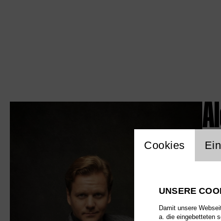
A
Einstellu
Cookies
Ein
UNSERE COO
Damit unsere Webseite
a. die eingebetteten 