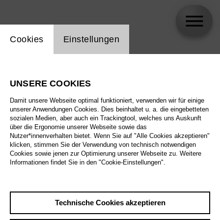
Einstellung Website Cookie
Cookies
Einstellungen
Andreas Borregaard
UNSERE COOKIES
Biographie
Damit unsere Webseite optimal funktioniert, verwenden wir für einige
unserer Anwendungen Cookies. Dies beinhaltet u. a. die eingebetteten
Spielplan
sozialen Medien, aber auch ein Trackingtool, welches uns Auskunft
über die Ergonomie unserer Webseite sowie das
Nutzer*innenverhalten bietet. Wenn Sie auf "Alle Cookies akzeptieren"
klicken, stimmen Sie der Verwendung von technisch notwendigen
Mi 14.10.26
Cookies sowie jenen zur Optimierung unserer Webseite zu. Weitere
The Alonetimes
Informationen findet Sie in den "Cookie-Einstellungen".
Mi 14.10.26
,
20:00
Preise ab € 35,00
Do 15.10.26
Tischlerei
Technische Cookies akzeptieren
Fr 16.10.26