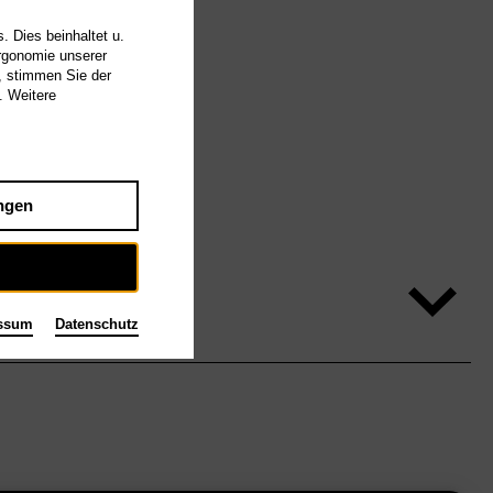
. Dies beinhaltet u.
Ergonomie unserer
, stimmen Sie der
. Weitere
ngen
ssum
Datenschutz