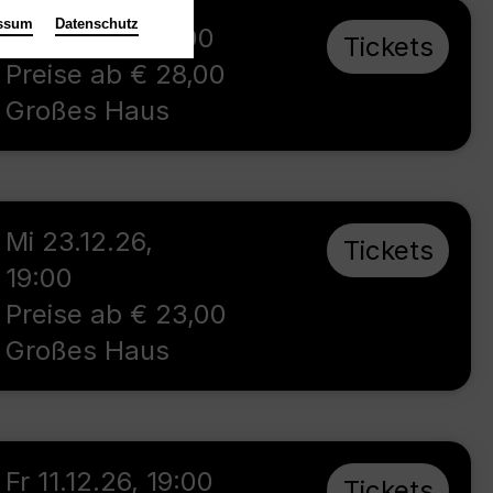
ssum
Datenschutz
So 4.10.26
,
16:00
Tickets
Preise ab € 28,00
Großes Haus
Mi 23.12.26
,
Tickets
19:00
Preise ab € 23,00
Großes Haus
Fr 11.12.26
,
19:00
Tickets