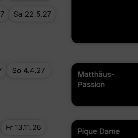
27
Sa 22.5.27
7
So 4.4.27
Matthäus-
Passion
Fr 13.11.26
Pique Dame