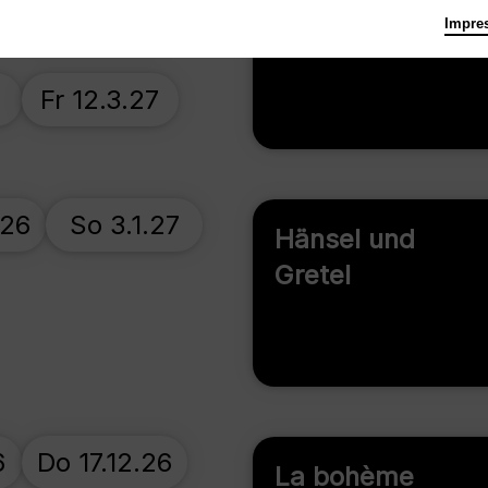
Mi 21.10.26
Impre
Carmen
7
Fr 12.3.27
.26
So 3.1.27
Hänsel und
Gretel
6
Do 17.12.26
La bohème