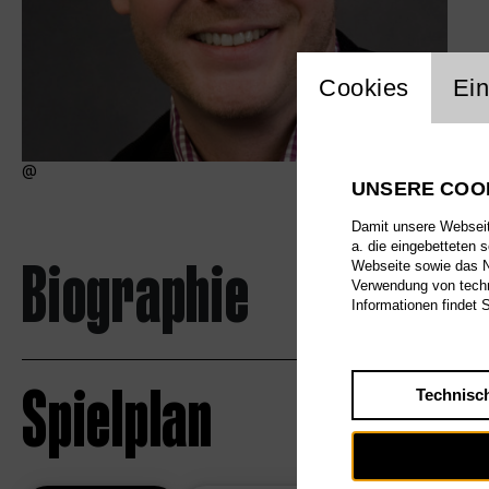
Einstellu
Cookies
Ein
UNSERE COO
Damit unsere Webseite
a. die eingebetteten 
Biographie
Webseite sowie das Nu
Verwendung von techn
Informationen findet 
Spielplan
Technisc