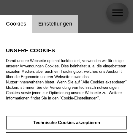
Einstellung Website Cookie
Cookies
Einstellungen
Christina Schmitt
UNSERE COOKIES
Biographie
Damit unsere Webseite optimal funktioniert, verwenden wir für einige
unserer Anwendungen Cookies. Dies beinhaltet u. a. die eingebetteten
Spielplan
sozialen Medien, aber auch ein Trackingtool, welches uns Auskunft
über die Ergonomie unserer Webseite sowie das
Nutzer*innenverhalten bietet. Wenn Sie auf "Alle Cookies akzeptieren"
klicken, stimmen Sie der Verwendung von technisch notwendigen
So 10.1.27
Cookies sowie jenen zur Optimierung unserer Webseite zu. Weitere
Nixon in China
Informationen findet Sie in den "Cookie-Einstellungen".
So 10.1.27
,
16:00
Mi 13.1.27
Preise ab € 28,00
Großes Haus
Technische Cookies akzeptieren
Sa 23.1.27