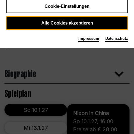
Cookie-Einstellungen
Alle Cookies akzeptieren
Impressum
Datenschutz
www.danielcarter.com
Biographie
Spielplan
So 10.1.27
Nixon in China
So 10.1.27
,
16:00
Mi 13.1.27
Preise ab € 28,00