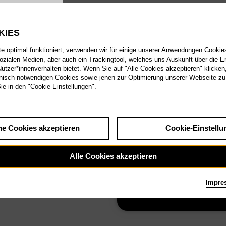
KIES
Cantadoras I:
 optimal funktioniert, verwenden wir für einige unserer Anwendungen Cookies
sozialen Medien, aber auch ein Trackingtool, welches uns Auskunft über die 
Sofia Jernberg
tzer*innenverhalten bietet. Wenn Sie auf "Alle Cookies akzeptieren" klicken
isch notwendigen Cookies sowie jenen zur Optimierung unserer Webseite zu
Sie in den "Cookie-Einstellungen".
he Cookies akzeptieren
Cookie-Einstellu
Alle Cookies akzeptieren
Cantadoras II:
Derya Yıldırım
Impre