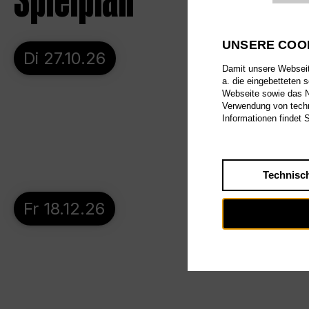
Spielplan
UNSERE COO
Di 27.10.26
Damit unsere Webseite
a. die eingebetteten 
Webseite sowie das Nu
Verwendung von techn
Informationen findet 
Technisc
Fr 18.12.26