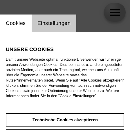
Einstellung Website Cookie
Cookies
Einstellungen
Erlend Birkeland
UNSERE COOKIES
Biographie
Damit unsere Webseite optimal funktioniert, verwenden wir für einige
unserer Anwendungen Cookies. Dies beinhaltet u. a. die eingebetteten
Spielplan
sozialen Medien, aber auch ein Trackingtool, welches uns Auskunft
über die Ergonomie unserer Webseite sowie das
Nutzer*innenverhalten bietet. Wenn Sie auf "Alle Cookies akzeptieren"
klicken, stimmen Sie der Verwendung von technisch notwendigen
So 4.10.26
Cookies sowie jenen zur Optimierung unserer Webseite zu. Weitere
Carmen
Informationen findet Sie in den "Cookie-Einstellungen".
Fr 9.10.26
So 4.10.26
,
16:00
Preise ab € 28,00
Technische Cookies akzeptieren
Fr 16.10.26
Großes Haus