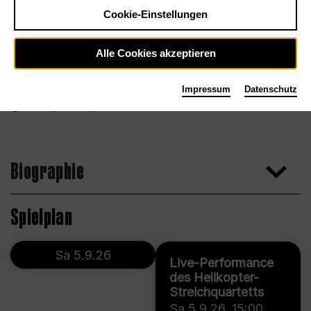
Cookie-Einstellungen
Alle Cookies akzeptieren
Impressum
Datenschutz
DR Gaspard Kiejman
Biographie
Spielplan
Sa 5.9.26
Live-Performance
des Helikopter-
Streichquartetts
Sa 5.9.26
,
15:00