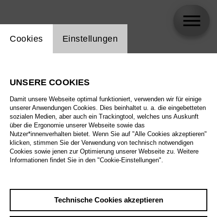
Einstellung Website Cookie
Cookies
Einstellungen
Franck Evin
UNSERE COOKIES
Biographie
Damit unsere Webseite optimal funktioniert, verwenden wir für einige
unserer Anwendungen Cookies. Dies beinhaltet u. a. die eingebetteten
Spielplan
sozialen Medien, aber auch ein Trackingtool, welches uns Auskunft
über die Ergonomie unserer Webseite sowie das
Nutzer*innenverhalten bietet. Wenn Sie auf "Alle Cookies akzeptieren"
klicken, stimmen Sie der Verwendung von technisch notwendigen
So 15.11.26
Cookies sowie jenen zur Optimierung unserer Webseite zu. Weitere
In 80 Tagen um die
Informationen findet Sie in den "Cookie-Einstellungen".
Welt
Sa 21.11.26
Technische Cookies akzeptieren
So 15.11.26
,
11:00
So 22.11.26