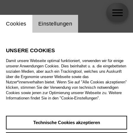
Einstellung Website Cookie
Cookies
Einstellungen
Hauen und Stechen
UNSERE COOKIES
Biographie
Damit unsere Webseite optimal funktioniert, verwenden wir für einige
unserer Anwendungen Cookies. Dies beinhaltet u. a. die eingebetteten
Spielplan
sozialen Medien, aber auch ein Trackingtool, welches uns Auskunft
über die Ergonomie unserer Webseite sowie das
Nutzer*innenverhalten bietet. Wenn Sie auf "Alle Cookies akzeptieren"
klicken, stimmen Sie der Verwendung von technisch notwendigen
So 10.1.27
Cookies sowie jenen zur Optimierung unserer Webseite zu. Weitere
Nixon in China
Informationen findet Sie in den "Cookie-Einstellungen".
So 10.1.27
,
16:00
Mi 13.1.27
Preise ab € 28,00
Großes Haus
Technische Cookies akzeptieren
Sa 23.1.27