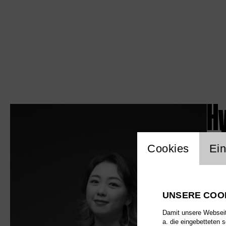
H
Einstellu
Cookies
Ein
UNSERE COO
Damit unsere Webseite
a. die eingebetteten 