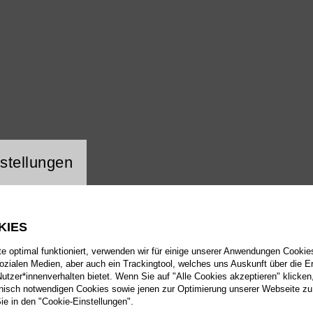
ng Website Cookie
stellungen
KIES
 optimal funktioniert, verwenden wir für einige unserer Anwendungen Cookies
sozialen Medien, aber auch ein Trackingtool, welches uns Auskunft über die 
tzer*innenverhalten bietet. Wenn Sie auf "Alle Cookies akzeptieren" klicken
isch notwendigen Cookies sowie jenen zur Optimierung unserer Webseite zu
Sie in den "Cookie-Einstellungen".