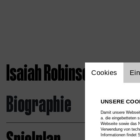
Isaiah Robinson
Einstellu
Cookies
Ein
Biographie
UNSERE COO
Damit unsere Webseite
a. die eingebetteten 
Webseite sowie das Nu
Verwendung von techn
Informationen findet 