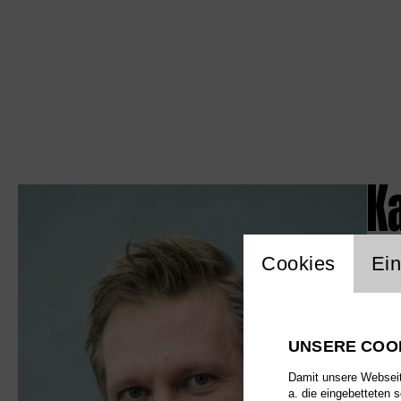
K
Einstellu
Cookies
Ein
UNSERE COO
Damit unsere Webseite
a. die eingebetteten 