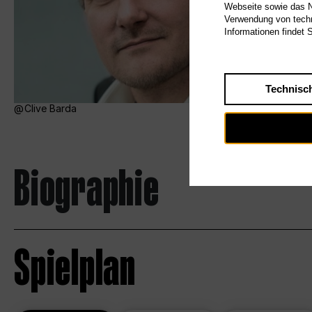
Webseite sowie das Nu
Verwendung von techn
Informationen findet 
Technisc
Clive Barda
Biographie
Spielplan