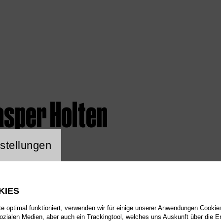
asper Holten
ng Website Cookie
stellungen
KIES
 optimal funktioniert, verwenden wir für einige unserer Anwendungen Cookies
sozialen Medien, aber auch ein Trackingtool, welches uns Auskunft über die 