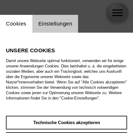
Einstellung Website Cookie
Cookies
Einstellungen
Katharina Duda
UNSERE COOKIES
Biographie
Damit unsere Webseite optimal funktioniert, verwenden wir für einige
unserer Anwendungen Cookies. Dies beinhaltet u. a. die eingebetteten
Spielplan
sozialen Medien, aber auch ein Trackingtool, welches uns Auskunft
über die Ergonomie unserer Webseite sowie das
Nutzer*innenverhalten bietet. Wenn Sie auf "Alle Cookies akzeptieren"
klicken, stimmen Sie der Verwendung von technisch notwendigen
So 4.10.26
Cookies sowie jenen zur Optimierung unserer Webseite zu. Weitere
Carmen
Informationen findet Sie in den "Cookie-Einstellungen".
Fr 9.10.26
So 4.10.26
,
16:00
Preise ab € 28,00
Technische Cookies akzeptieren
Fr 16.10.26
Großes Haus