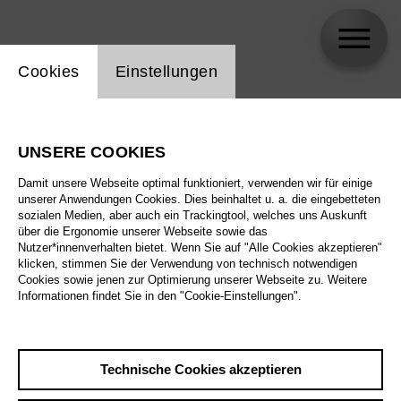
Einstellung Website Cookie
Cookies
Einstellungen
Kathrin Krottenthaler
UNSERE COOKIES
Biographie
Damit unsere Webseite optimal funktioniert, verwenden wir für einige
unserer Anwendungen Cookies. Dies beinhaltet u. a. die eingebetteten
Spielplan
sozialen Medien, aber auch ein Trackingtool, welches uns Auskunft
über die Ergonomie unserer Webseite sowie das
Nutzer*innenverhalten bietet. Wenn Sie auf "Alle Cookies akzeptieren"
klicken, stimmen Sie der Verwendung von technisch notwendigen
Sa 3.10.26
Cookies sowie jenen zur Optimierung unserer Webseite zu. Weitere
La forza del destino
Informationen findet Sie in den "Cookie-Einstellungen".
Sa 3.10.26
,
16:00
Do 8.10.26
Preise ab € 28,00
Großes Haus
Technische Cookies akzeptieren
So 11.10.26