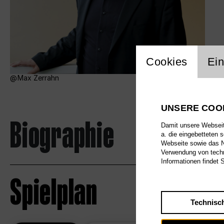
Einstellu
Cookies
Ein
Max Zerrahn
UNSERE COO
Biographie
Damit unsere Webseite
a. die eingebetteten 
Webseite sowie das Nu
Verwendung von techn
Informationen findet 
Spielplan
Technisc