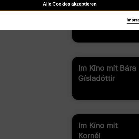
Alle Cookies akzeptieren
Sa 6.2.27
Good Vibes Only
Impre
Im Kino mit Bára
Gísladóttir
Im Kino mit
Kornél