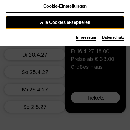
Cookie-Einstellungen
Tickets
Alle Cookies akzeptieren
Fr 16.4.27
Impressum
Datenschutz
Otello
Fr 16.4.27
,
18:00
Di 20.4.27
Preise ab € 33,00
Großes Haus
So 25.4.27
Mi 28.4.27
Tickets
So 2.5.27