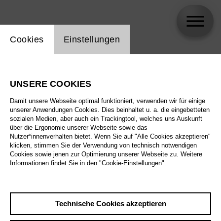
Einstellung Website Cookie
Cookies
Einstellungen
Kornél Mundruczó
UNSERE COOKIES
Biographie
Damit unsere Webseite optimal funktioniert, verwenden wir für einige
unserer Anwendungen Cookies. Dies beinhaltet u. a. die eingebetteten
Spielplan
sozialen Medien, aber auch ein Trackingtool, welches uns Auskunft
über die Ergonomie unserer Webseite sowie das
Nutzer*innenverhalten bietet. Wenn Sie auf "Alle Cookies akzeptieren"
klicken, stimmen Sie der Verwendung von technisch notwendigen
Mi 24.3.27
Cookies sowie jenen zur Optimierung unserer Webseite zu. Weitere
Im Kino mit Kornél
Informationen findet Sie in den "Cookie-Einstellungen".
Mundruczó
Mi 24.3.27
,
20:00
Preise ab € 14,00
Technische Cookies akzeptieren
delphi LUX