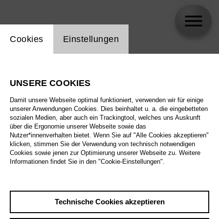
Einstellung Website Cookie
Cookies
Einstellungen
Le Balcon
UNSERE COOKIES
Biographie
Damit unsere Webseite optimal funktioniert, verwenden wir für einige
unserer Anwendungen Cookies. Dies beinhaltet u. a. die eingebetteten
Spielplan
sozialen Medien, aber auch ein Trackingtool, welches uns Auskunft
über die Ergonomie unserer Webseite sowie das
Nutzer*innenverhalten bietet. Wenn Sie auf "Alle Cookies akzeptieren"
klicken, stimmen Sie der Verwendung von technisch notwendigen
Sa 19.9.26
Cookies sowie jenen zur Optimierung unserer Webseite zu. Weitere
Mittwoch aus Licht
Informationen findet Sie in den "Cookie-Einstellungen".
Sa 19.9.26
,
17:00
So 20.9.26
Preise ab € 33,00
Großes Haus
Technische Cookies akzeptieren
Mi 23.9.26