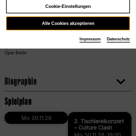
Cookie-Einstellungen
Alle Cookies akzeptieren
Impressum
Datenschutz
Foto Bettina Stöß für das Orchester der Deutschen
Oper Berlin
Biographie
Spielplan
Mo 30.11.26
2. Tischlereikonzert
– Culture Clash
Mo 30.11.26
,
19:00