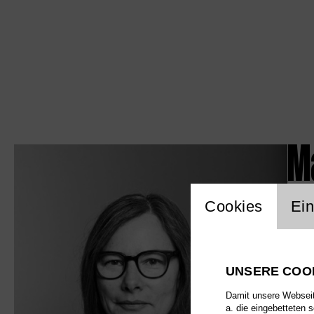
M
Einstellu
Cookies
Ein
UNSERE COO
Damit unsere Webseite
a. die eingebetteten 