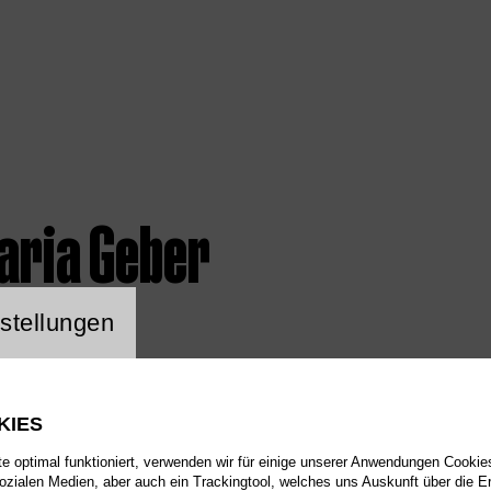
aria Geber
ng Website Cookie
stellungen
KIES
 optimal funktioniert, verwenden wir für einige unserer Anwendungen Cookies
sozialen Medien, aber auch ein Trackingtool, welches uns Auskunft über die 