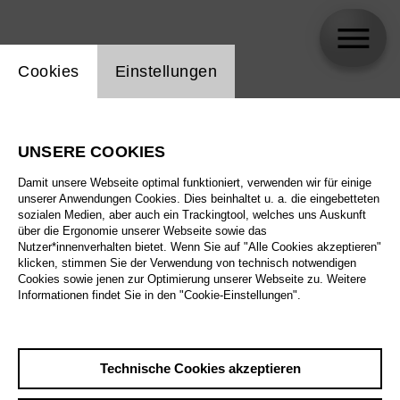
Einstellung Website Cookie
Cookies
Einstellungen
Markus Selg
UNSERE COOKIES
Biographie
Damit unsere Webseite optimal funktioniert, verwenden wir für einige
unserer Anwendungen Cookies. Dies beinhaltet u. a. die eingebetteten
Spielplan
sozialen Medien, aber auch ein Trackingtool, welches uns Auskunft
über die Ergonomie unserer Webseite sowie das
Nutzer*innenverhalten bietet. Wenn Sie auf "Alle Cookies akzeptieren"
klicken, stimmen Sie der Verwendung von technisch notwendigen
Sa 19.9.26
Cookies sowie jenen zur Optimierung unserer Webseite zu. Weitere
Mittwoch aus Licht
Informationen findet Sie in den "Cookie-Einstellungen".
Sa 19.9.26
,
17:00
So 20.9.26
Preise ab € 33,00
Großes Haus
Technische Cookies akzeptieren
Mi 23.9.26