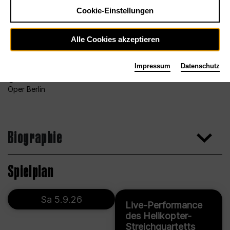
Cookie-Einstellungen
Alle Cookies akzeptieren
Impressum
Datenschutz
Foto Bettina Stöß für das Orchester der Deutschen
Oper Berlin
Biographie
Spielplan
Sa 5.9.26
Live-Performance
des Helikopter-
Streichquartetts