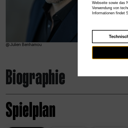
Webseite sowie das Nu
Verwendung von techn
Informationen findet 
Technisc
Julien Benhamou
Biographie
Spielplan