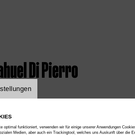
huel Di Pierro
ng Website Cookie
stellungen
KIES
 optimal funktioniert, verwenden wir für einige unserer Anwendungen Cookies
sozialen Medien, aber auch ein Trackingtool, welches uns Auskunft über die 