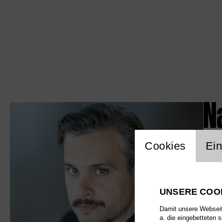
Na
Einstellu
Cookies
Ein
UNSERE COO
Damit unsere Webseite
a. die eingebetteten 