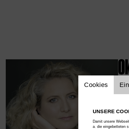
O
Einstellu
Cookies
Ein
UNSERE COO
Damit unsere Webseite
a. die eingebetteten 