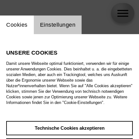
Einstellung Website Cookie
Cookies
Einstellungen
Oskar McCarthy
UNSERE COOKIES
Biographie
Damit unsere Webseite optimal funktioniert, verwenden wir für einige
unserer Anwendungen Cookies. Dies beinhaltet u. a. die eingebetteten
Spielplan
sozialen Medien, aber auch ein Trackingtool, welches uns Auskunft
über die Ergonomie unserer Webseite sowie das
Nutzer*innenverhalten bietet. Wenn Sie auf "Alle Cookies akzeptieren"
klicken, stimmen Sie der Verwendung von technisch notwendigen
Mi 14.10.26
Cookies sowie jenen zur Optimierung unserer Webseite zu. Weitere
The Alonetimes
Informationen findet Sie in den "Cookie-Einstellungen".
Mi 14.10.26
,
20:00
Preise ab € 35,00
Do 15.10.26
Tischlerei
Technische Cookies akzeptieren
Fr 16.10.26