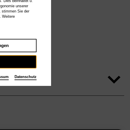
. Dies beinhaltet u.
Ergonomie unserer
, stimmen Sie der
. Weitere
ngen
ssum
Datenschutz