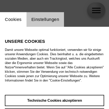
Einstellung Website Cookie
Cookies
Einstellungen
Peter Lund
UNSERE COOKIES
Biographie
Damit unsere Webseite optimal funktioniert, verwenden wir für einige
unserer Anwendungen Cookies. Dies beinhaltet u. a. die eingebetteten
Spielplan
sozialen Medien, aber auch ein Trackingtool, welches uns Auskunft
über die Ergonomie unserer Webseite sowie das
Nutzer*innenverhalten bietet. Wenn Sie auf "Alle Cookies akzeptieren"
klicken, stimmen Sie der Verwendung von technisch notwendigen
So 15.11.26
Cookies sowie jenen zur Optimierung unserer Webseite zu. Weitere
In 80 Tagen um die
Informationen findet Sie in den "Cookie-Einstellungen".
Welt
Sa 21.11.26
Technische Cookies akzeptieren
So 15.11.26
,
11:00
So 22.11.26