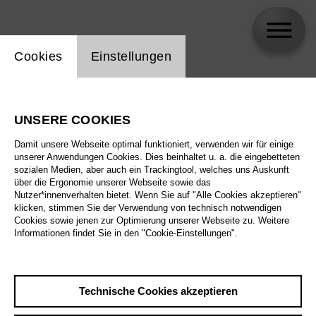
Einstellung Website Cookie
Cookies
Einstellungen
Rob Fordeyn
UNSERE COOKIES
Biographie
Damit unsere Webseite optimal funktioniert, verwenden wir für einige
unserer Anwendungen Cookies. Dies beinhaltet u. a. die eingebetteten
Spielplan
sozialen Medien, aber auch ein Trackingtool, welches uns Auskunft
über die Ergonomie unserer Webseite sowie das
Nutzer*innenverhalten bietet. Wenn Sie auf "Alle Cookies akzeptieren"
klicken, stimmen Sie der Verwendung von technisch notwendigen
So 16.5.27
Cookies sowie jenen zur Optimierung unserer Webseite zu. Weitere
Antikrist
Informationen findet Sie in den "Cookie-Einstellungen".
So 16.5.27
,
16:00
Preise ab € 23,00
Fr 21.5.27
Großes Haus
Technische Cookies akzeptieren
Do 27.5.27