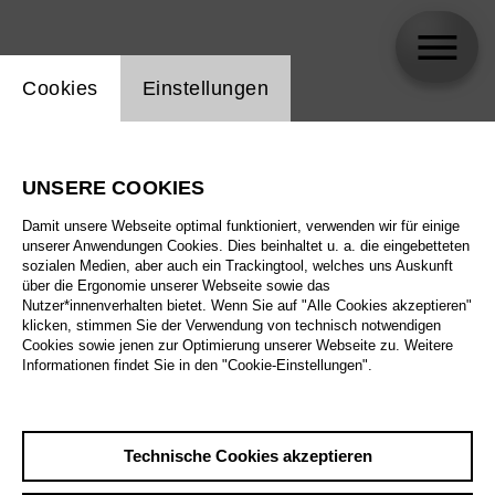
Einstellung Website Cookie
Cookies
Einstellungen
Sainkho Namtchylak
UNSERE COOKIES
Biographie
Damit unsere Webseite optimal funktioniert, verwenden wir für einige
unserer Anwendungen Cookies. Dies beinhaltet u. a. die eingebetteten
Spielplan
sozialen Medien, aber auch ein Trackingtool, welches uns Auskunft
über die Ergonomie unserer Webseite sowie das
Nutzer*innenverhalten bietet. Wenn Sie auf "Alle Cookies akzeptieren"
klicken, stimmen Sie der Verwendung von technisch notwendigen
Sa 23.1.27
Cookies sowie jenen zur Optimierung unserer Webseite zu. Weitere
Cantadoras III:
Informationen findet Sie in den "Cookie-Einstellungen".
Sainkho
Namtchylak &
HMOT
Sa 23.1.27
,
20:00
Technische Cookies akzeptieren
Preise ab € 20,00