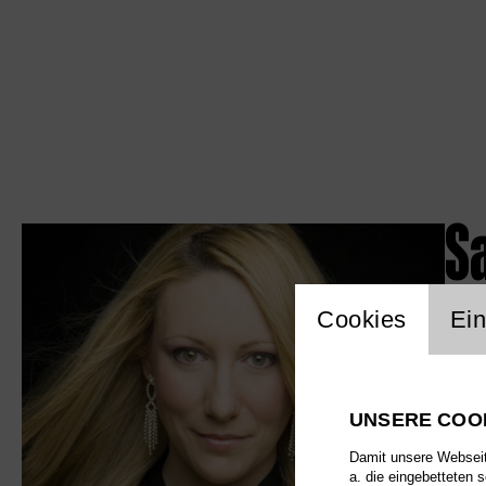
S
Einstellu
Cookies
Ein
UNSERE COO
Damit unsere Webseite
a. die eingebetteten 