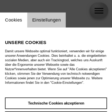
Einstellung Website Cookie
Cookies
Einstellungen
Silvana Schröder
UNSERE COOKIES
Biographie
Damit unsere Webseite optimal funktioniert, verwenden wir für einige
unserer Anwendungen Cookies. Dies beinhaltet u. a. die eingebetteten
Spielplan
sozialen Medien, aber auch ein Trackingtool, welches uns Auskunft
über die Ergonomie unserer Webseite sowie das
Nutzer*innenverhalten bietet. Wenn Sie auf "Alle Cookies akzeptieren"
klicken, stimmen Sie der Verwendung von technisch notwendigen
Fr 6.11.26
Cookies sowie jenen zur Optimierung unserer Webseite zu. Weitere
Elektra
Informationen findet Sie in den "Cookie-Einstellungen".
Fr 6.11.26
,
19:00
Preise ab € 28,00
Sa 14.11.26
Großes Haus
Technische Cookies akzeptieren
Di 17.11.26