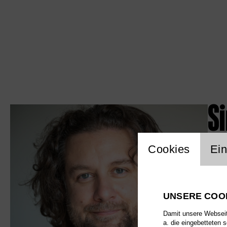
S
Einstellu
Cookies
Ein
UNSERE COO
Damit unsere Webseite
a. die eingebetteten 