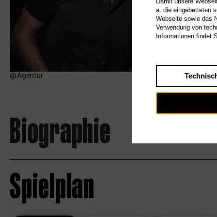
Damit unsere Webseite
a. die eingebetteten 
Webseite sowie das Nu
Verwendung von techn
Informationen findet 
Agentur
Technisc
Biographie
Spielplan