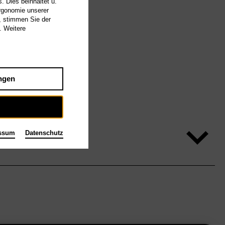
. Dies beinhaltet u.
Ergonomie unserer
, stimmen Sie der
. Weitere
ngen
ssum
Datenschutz