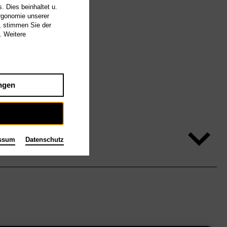
. Dies beinhaltet u.
Ergonomie unserer
, stimmen Sie der
. Weitere
ngen
ssum
Datenschutz