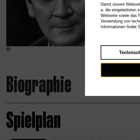
Damit unsere Webseite
a. die eingebetteten 
Webseite sowie das Nu
Verwendung von techn
Informationen findet 
Technisc
Biographie
Spielplan