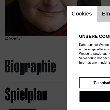
Einstellu
Cookies
Ein
UNSERE COO
Agentur
Damit unsere Webseite
a. die eingebetteten 
Webseite sowie das Nu
Biographie
Verwendung von techn
Informationen findet 
Technisc
Spielplan