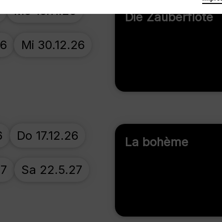
Mo 16.11.26
Die Zauberflöte
26
Mi 30.12.26
6
Do 17.12.26
La bohème
27
Sa 22.5.27