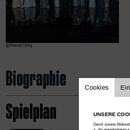
Bernd Uhlig
Biographie
Einstellu
Cookies
Ein
Spielplan
UNSERE COO
Damit unsere Webseite
a. die eingebetteten 