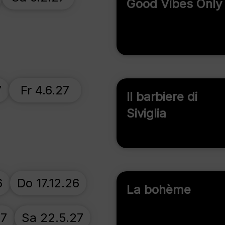
Good Vibes Only
7
Fr 4.6.27
Il barbiere di
Siviglia
6
Do 17.12.26
La bohème
27
Sa 22.5.27