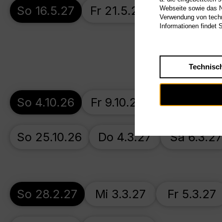
So 16.5.27
Fr 21.5.27
Do 27.5.27
Webseite sowie das Nu
Verwendung von techn
Informationen findet 
Technisc
So 4.10.26
Fr 9.10.26
Fr 16.10.26
So 25.10.26
Do 4.3.27
Sa 6.3.2
So 28.2.27
Mi 3.3.27
Fr 5.3.27