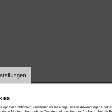
ng Website Cookie
stellungen
KIES
 optimal funktioniert, verwenden wir für einige unserer Anwendungen Cookies
sozialen Medien, aber auch ein Trackingtool, welches uns Auskunft über die 