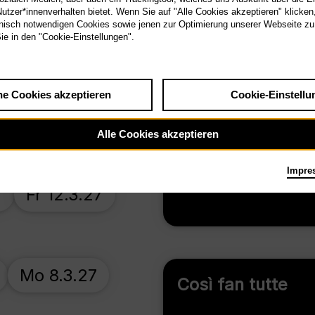
tzer*innenverhalten bietet. Wenn Sie auf "Alle Cookies akzeptieren" klicken
Antikrist
isch notwendigen Cookies sowie jenen zur Optimierung unserer Webseite zu
Sie in den "Cookie-Einstellungen".
he Cookies akzeptieren
Cookie-Einstellu
Alle Cookies akzeptieren
Mi 21.10.26
Carmen
Impre
7
Fr 12.3.27
Mo 8.3.27
Così fan tutte