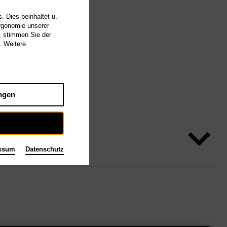
. Dies beinhaltet u.
Ergonomie unserer
, stimmen Sie der
. Weitere
ngen
ssum
Datenschutz