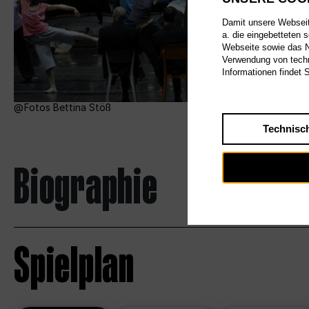
Damit unsere Webseite
a. die eingebetteten 
Webseite sowie das Nu
Verwendung von techn
Informationen findet 
Fotos Bettina Stöß
Technisc
Biographie
Spielplan