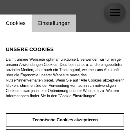
Einstellung Website Cookie
Cookies
Einstellungen
Diamanda La Berge Dramm
UNSERE COOKIES
Biographie
Damit unsere Webseite optimal funktioniert, verwenden wir für einige
unserer Anwendungen Cookies. Dies beinhaltet u. a. die eingebetteten
Spielplan
sozialen Medien, aber auch ein Trackingtool, welches uns Auskunft
über die Ergonomie unserer Webseite sowie das
Nutzer*innenverhalten bietet. Wenn Sie auf "Alle Cookies akzeptieren"
klicken, stimmen Sie der Verwendung von technisch notwendigen
Mi 14.10.26
Cookies sowie jenen zur Optimierung unserer Webseite zu. Weitere
The Alonetimes
Informationen findet Sie in den "Cookie-Einstellungen".
Mi 14.10.26
,
20:00
Preise ab € 35,00
Do 15.10.26
Tischlerei
Technische Cookies akzeptieren
Fr 16.10.26