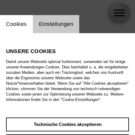
Einstellung Website Cookie
Cookies
Einstellungen
Jennifer Walshe
UNSERE COOKIES
Biographie
Damit unsere Webseite optimal funktioniert, verwenden wir für einige
unserer Anwendungen Cookies. Dies beinhaltet u. a. die eingebetteten
Spielplan
sozialen Medien, aber auch ein Trackingtool, welches uns Auskunft
über die Ergonomie unserer Webseite sowie das
Nutzer*innenverhalten bietet. Wenn Sie auf "Alle Cookies akzeptieren"
klicken, stimmen Sie der Verwendung von technisch notwendigen
Mi 14.10.26
Cookies sowie jenen zur Optimierung unserer Webseite zu. Weitere
The Alonetimes
Informationen findet Sie in den "Cookie-Einstellungen".
Mi 14.10.26
,
20:00
Preise ab € 35,00
Do 15.10.26
Tischlerei
Technische Cookies akzeptieren
Fr 16.10.26