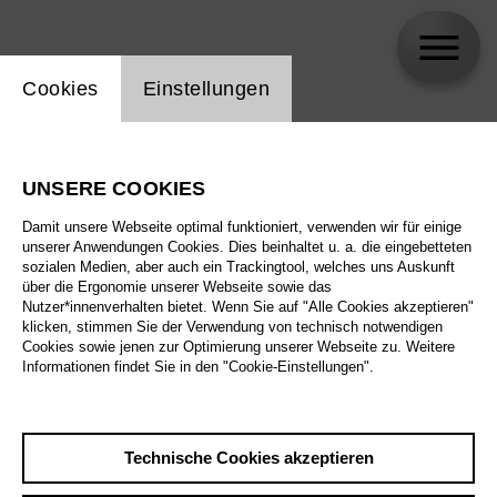
Einstellung Website Cookie
Cookies
Einstellungen
Milo Rau
UNSERE COOKIES
Biographie
Damit unsere Webseite optimal funktioniert, verwenden wir für einige
unserer Anwendungen Cookies. Dies beinhaltet u. a. die eingebetteten
Spielplan
sozialen Medien, aber auch ein Trackingtool, welches uns Auskunft
über die Ergonomie unserer Webseite sowie das
Nutzer*innenverhalten bietet. Wenn Sie auf "Alle Cookies akzeptieren"
klicken, stimmen Sie der Verwendung von technisch notwendigen
Sa 24.10.26
Cookies sowie jenen zur Optimierung unserer Webseite zu. Weitere
Der fliegende
Informationen findet Sie in den "Cookie-Einstellungen".
Holländer
Mi 28.10.26
Sa 24.10.26
,
18:00
Technische Cookies akzeptieren
Sa 31.10.26
Preise ab € 33,00